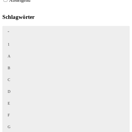
Absteigend
Schlagwörter
"
1
A
B
C
D
E
F
G