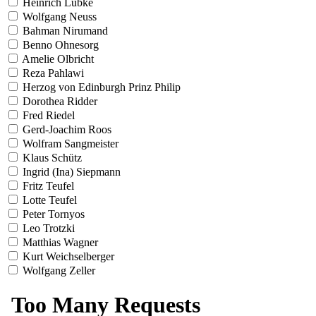
Heinrich Lübke
Wolfgang Neuss
Bahman Nirumand
Benno Ohnesorg
Amelie Olbricht
Reza Pahlawi
Herzog von Edinburgh Prinz Philip
Dorothea Ridder
Fred Riedel
Gerd-Joachim Roos
Wolfram Sangmeister
Klaus Schütz
Ingrid (Ina) Siepmann
Fritz Teufel
Lotte Teufel
Peter Tornyos
Leo Trotzki
Matthias Wagner
Kurt Weichselberger
Wolfgang Zeller