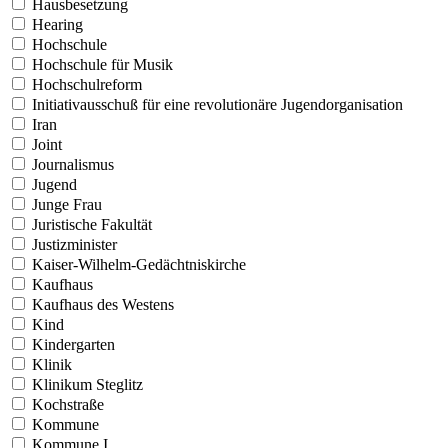
Hausbesetzung
Hearing
Hochschule
Hochschule für Musik
Hochschulreform
Initiativausschuß für eine revolutionäre Jugendorganisation
Iran
Joint
Journalismus
Jugend
Junge Frau
Juristische Fakultät
Justizminister
Kaiser-Wilhelm-Gedächtniskirche
Kaufhaus
Kaufhaus des Westens
Kind
Kindergarten
Klinik
Klinikum Steglitz
Kochstraße
Kommune
Kommune I