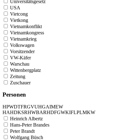
Universitätsgesetz
USA
Vietcong
Vietkong
Vietnamkonflikt
Vietnamkongress
Vietnamkrieg
Volkswagen
Vorsitzender
VW-Käfer
Warschau
Wittenbergplatz
Zeitung
Zuschauer
Personen
H
P
W
D
T
F
R
G
V
U
H
G
A
I
M
E
W
H
A
H
D
K
S
R
H
W
B
A
R
H
D
F
G
W
K
I
F
L
P
L
M
K
W
Heinrich Albertz
Hans-Peter Brandes
Peter Brandt
Wolfgang Büsch