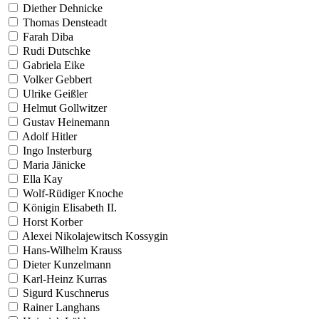
Diether Dehnicke
Thomas Densteadt
Farah Diba
Rudi Dutschke
Gabriela Eike
Volker Gebbert
Ulrike Geißler
Helmut Gollwitzer
Gustav Heinemann
Adolf Hitler
Ingo Insterburg
Maria Jänicke
Ella Kay
Wolf-Rüdiger Knoche
Königin Elisabeth II.
Horst Korber
Alexei Nikolajewitsch Kossygin
Hans-Wilhelm Krauss
Dieter Kunzelmann
Karl-Heinz Kurras
Sigurd Kuschnerus
Rainer Langhans