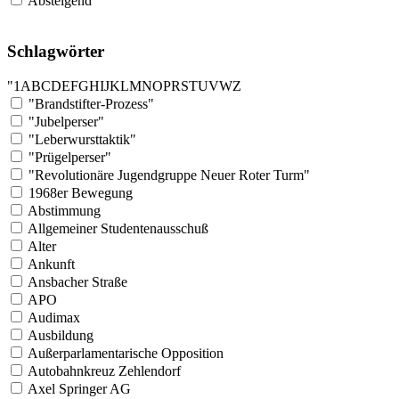
Absteigend
Schlagwörter
"
1
A
B
C
D
E
F
G
H
I
J
K
L
M
N
O
P
R
S
T
U
V
W
Z
"Brandstifter-Prozess"
"Jubelperser"
"Leberwursttaktik"
"Prügelperser"
"Revolutionäre Jugendgruppe Neuer Roter Turm"
1968er Bewegung
Abstimmung
Allgemeiner Studentenausschuß
Alter
Ankunft
Ansbacher Straße
APO
Audimax
Ausbildung
Außerparlamentarische Opposition
Autobahnkreuz Zehlendorf
Axel Springer AG