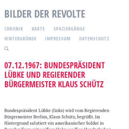
S
BILDER DER REVOLTE
p
r
i
CHRONIK
KARTE
SPAZIERGÄNGE
n
g
HINTERGRÜNDE
IMPRESSUM
DATENSCHUTZ
e
z
u
07.12.1967: BUNDESPRÄSIDENT
m
LÜBKE UND REGIERENDER
I
n
BÜRGERMEISTER KLAUS SCHÜTZ
h
a
l
t
Bundespräsident Lübke (links) wird vom Regierenden
Bürgermeister Berlins, Klaus Schütz, begrüßt. Im
Hintergrund salutiert ein amerikanischer Soldat in