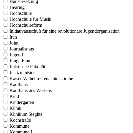
Hausbesetzung
Hearing
Hochschule
Hochschule für Musik
Hochschulreform
Initiativausschuß für eine revolutionäre Jugendorganisation
Iran
Joint
Journalismus
Jugend
Junge Frau
Juristische Fakultät
Justizminister
Kaiser-Wilhelm-Gedächtniskirche
Kaufhaus
Kaufhaus des Westens
Kind
Kindergarten
Klinik
Klinikum Steglitz
Kochstraße
Kommune
Kommune I