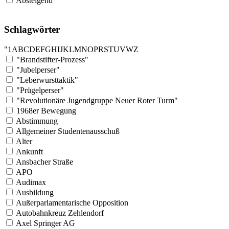
Absteigend
Schlagwörter
"
1
A
B
C
D
E
F
G
H
I
J
K
L
M
N
O
P
R
S
T
U
V
W
Z
"Brandstifter-Prozess"
"Jubelperser"
"Leberwursttaktik"
"Prügelperser"
"Revolutionäre Jugendgruppe Neuer Roter Turm"
1968er Bewegung
Abstimmung
Allgemeiner Studentenausschuß
Alter
Ankunft
Ansbacher Straße
APO
Audimax
Ausbildung
Außerparlamentarische Opposition
Autobahnkreuz Zehlendorf
Axel Springer AG