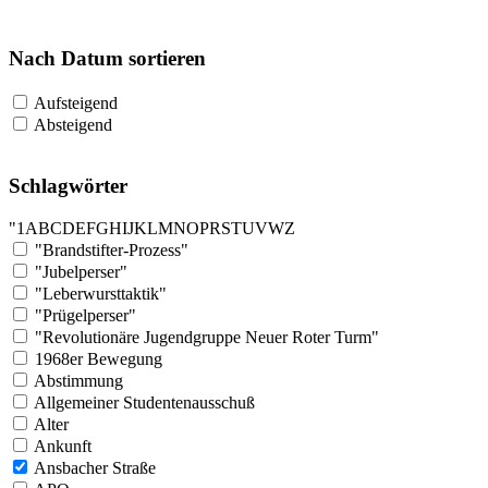
Nach Datum sortieren
Aufsteigend
Absteigend
Schlagwörter
"
1
A
B
C
D
E
F
G
H
I
J
K
L
M
N
O
P
R
S
T
U
V
W
Z
"Brandstifter-Prozess"
"Jubelperser"
"Leberwursttaktik"
"Prügelperser"
"Revolutionäre Jugendgruppe Neuer Roter Turm"
1968er Bewegung
Abstimmung
Allgemeiner Studentenausschuß
Alter
Ankunft
Ansbacher Straße