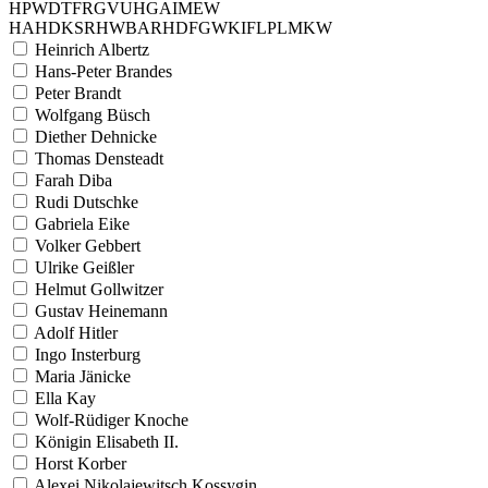
H
P
W
D
T
F
R
G
V
U
H
G
A
I
M
E
W
H
A
H
D
K
S
R
H
W
B
A
R
H
D
F
G
W
K
I
F
L
P
L
M
K
W
Heinrich Albertz
Hans-Peter Brandes
Peter Brandt
Wolfgang Büsch
Diether Dehnicke
Thomas Densteadt
Farah Diba
Rudi Dutschke
Gabriela Eike
Volker Gebbert
Ulrike Geißler
Helmut Gollwitzer
Gustav Heinemann
Adolf Hitler
Ingo Insterburg
Maria Jänicke
Ella Kay
Wolf-Rüdiger Knoche
Königin Elisabeth II.
Horst Korber
Alexei Nikolajewitsch Kossygin