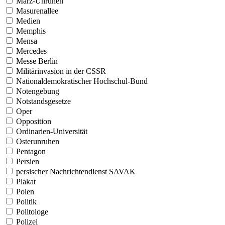
März-Unruhen
Masurenallee
Medien
Memphis
Mensa
Mercedes
Messe Berlin
Militärinvasion in der CSSR
Nationaldemokratischer Hochschul-Bund
Notengebung
Notstandsgesetze
Oper
Opposition
Ordinarien-Universität
Osterunruhen
Pentagon
Persien
persischer Nachrichtendienst SAVAK
Plakat
Polen
Politik
Politologe
Polizei