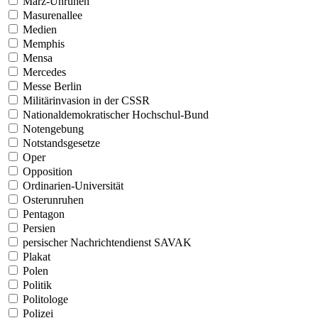
März-Unruhen
Masurenallee
Medien
Memphis
Mensa
Mercedes
Messe Berlin
Militärinvasion in der CSSR
Nationaldemokratischer Hochschul-Bund
Notengebung
Notstandsgesetze
Oper
Opposition
Ordinarien-Universität
Osterunruhen
Pentagon
Persien
persischer Nachrichtendienst SAVAK
Plakat
Polen
Politik
Politologe
Polizei