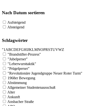
Nach Datum sortieren
Aufsteigend
Absteigend
Schlagwörter
"
1
A
B
C
D
E
F
G
H
I
J
K
L
M
N
O
P
R
S
T
U
V
W
Z
"Brandstifter-Prozess"
"Jubelperser"
"Leberwursttaktik"
"Prügelperser"
"Revolutionäre Jugendgruppe Neuer Roter Turm"
1968er Bewegung
Abstimmung
Allgemeiner Studentenausschuß
Alter
Ankunft
Ansbacher Straße