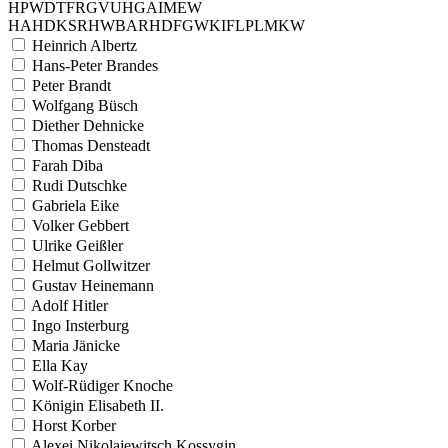
H
P
W
D
T
F
R
G
V
U
H
G
A
I
M
E
W
H
A
H
D
K
S
R
H
W
B
A
R
H
D
F
G
W
K
I
F
L
P
L
M
K
W
Heinrich Albertz
Hans-Peter Brandes
Peter Brandt
Wolfgang Büsch
Diether Dehnicke
Thomas Densteadt
Farah Diba
Rudi Dutschke
Gabriela Eike
Volker Gebbert
Ulrike Geißler
Helmut Gollwitzer
Gustav Heinemann
Adolf Hitler
Ingo Insterburg
Maria Jänicke
Ella Kay
Wolf-Rüdiger Knoche
Königin Elisabeth II.
Horst Korber
Alexei Nikolajewitsch Kossygin