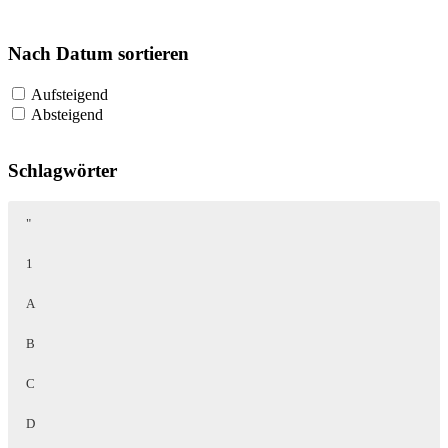
Nach Datum sortieren
Aufsteigend
Absteigend
Schlagwörter
"
1
A
B
C
D