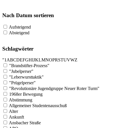
Nach Datum sortieren
Aufsteigend
Absteigend
Schlagwörter
"
1
A
B
C
D
E
F
G
H
I
J
K
L
M
N
O
P
R
S
T
U
V
W
Z
"Brandstifter-Prozess"
"Jubelperser"
"Leberwursttaktik"
"Prügelperser"
"Revolutionäre Jugendgruppe Neuer Roter Turm"
1968er Bewegung
Abstimmung
Allgemeiner Studentenausschuß
Alter
Ankunft
Ansbacher Straße