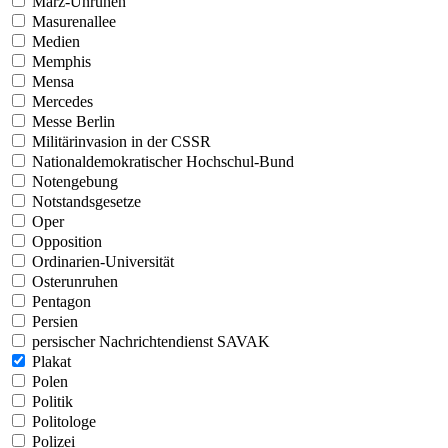
März-Unruhen
Masurenallee
Medien
Memphis
Mensa
Mercedes
Messe Berlin
Militärinvasion in der CSSR
Nationaldemokratischer Hochschul-Bund
Notengebung
Notstandsgesetze
Oper
Opposition
Ordinarien-Universität
Osterunruhen
Pentagon
Persien
persischer Nachrichtendienst SAVAK
Plakat
Polen
Politik
Politologe
Polizei