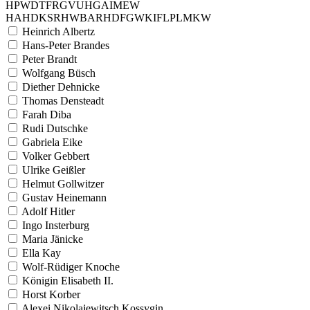
H
P
W
D
T
F
R
G
V
U
H
G
A
I
M
E
W
H
A
H
D
K
S
R
H
W
B
A
R
H
D
F
G
W
K
I
F
L
P
L
M
K
W
Heinrich Albertz
Hans-Peter Brandes
Peter Brandt
Wolfgang Büsch
Diether Dehnicke
Thomas Densteadt
Farah Diba
Rudi Dutschke
Gabriela Eike
Volker Gebbert
Ulrike Geißler
Helmut Gollwitzer
Gustav Heinemann
Adolf Hitler
Ingo Insterburg
Maria Jänicke
Ella Kay
Wolf-Rüdiger Knoche
Königin Elisabeth II.
Horst Korber
Alexei Nikolajewitsch Kossygin