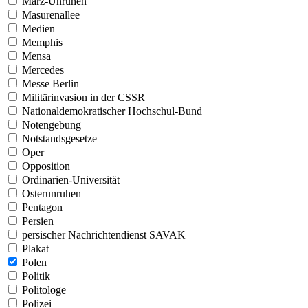
März-Unruhen
Masurenallee
Medien
Memphis
Mensa
Mercedes
Messe Berlin
Militärinvasion in der CSSR
Nationaldemokratischer Hochschul-Bund
Notengebung
Notstandsgesetze
Oper
Opposition
Ordinarien-Universität
Osterunruhen
Pentagon
Persien
persischer Nachrichtendienst SAVAK
Plakat
Polen
Politik
Politologe
Polizei