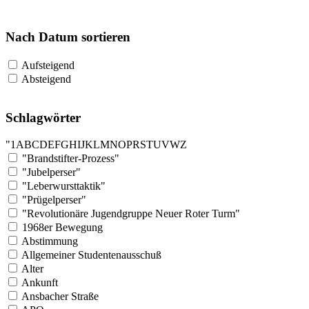
Nach Datum sortieren
Aufsteigend
Absteigend
Schlagwörter
"
1
A
B
C
D
E
F
G
H
I
J
K
L
M
N
O
P
R
S
T
U
V
W
Z
"Brandstifter-Prozess"
"Jubelperser"
"Leberwursttaktik"
"Prügelperser"
"Revolutionäre Jugendgruppe Neuer Roter Turm"
1968er Bewegung
Abstimmung
Allgemeiner Studentenausschuß
Alter
Ankunft
Ansbacher Straße