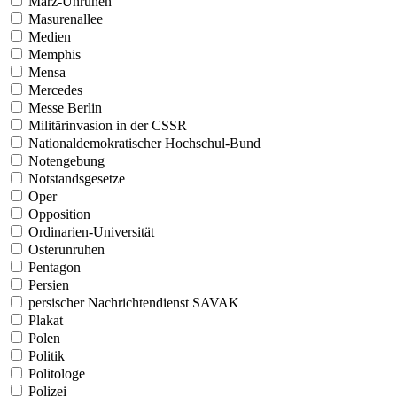
März-Unruhen
Masurenallee
Medien
Memphis
Mensa
Mercedes
Messe Berlin
Militärinvasion in der CSSR
Nationaldemokratischer Hochschul-Bund
Notengebung
Notstandsgesetze
Oper
Opposition
Ordinarien-Universität
Osterunruhen
Pentagon
Persien
persischer Nachrichtendienst SAVAK
Plakat
Polen
Politik
Politologe
Polizei