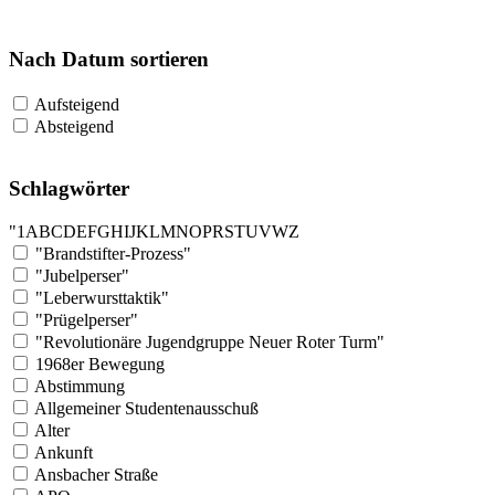
Nach Datum sortieren
Aufsteigend
Absteigend
Schlagwörter
"
1
A
B
C
D
E
F
G
H
I
J
K
L
M
N
O
P
R
S
T
U
V
W
Z
"Brandstifter-Prozess"
"Jubelperser"
"Leberwursttaktik"
"Prügelperser"
"Revolutionäre Jugendgruppe Neuer Roter Turm"
1968er Bewegung
Abstimmung
Allgemeiner Studentenausschuß
Alter
Ankunft
Ansbacher Straße