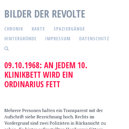
S
BILDER DER REVOLTE
p
r
i
CHRONIK
KARTE
SPAZIERGÄNGE
n
g
HINTERGRÜNDE
IMPRESSUM
DATENSCHUTZ
e
z
u
09.10.1968: AN JEDEM 10.
m
KLINIKBETT WIRD EIN
I
n
ORDINARIUS FETT
h
a
l
t
Mehrere Personen halten ein Transparent mit der
Aufschrift siehe Bezeichnung hoch. Rechts im
Vordergrund sind zwei Polizisten in Rückansicht zu