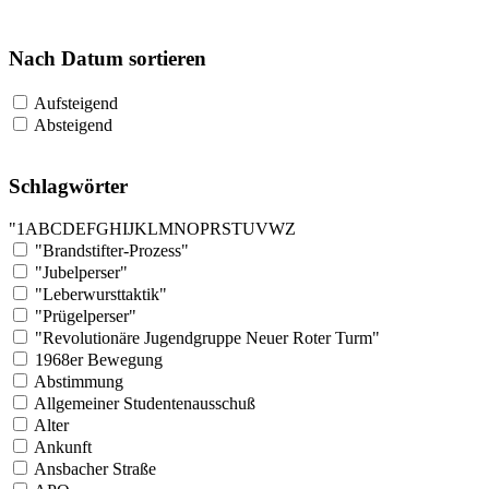
Nach Datum sortieren
Aufsteigend
Absteigend
Schlagwörter
"
1
A
B
C
D
E
F
G
H
I
J
K
L
M
N
O
P
R
S
T
U
V
W
Z
"Brandstifter-Prozess"
"Jubelperser"
"Leberwursttaktik"
"Prügelperser"
"Revolutionäre Jugendgruppe Neuer Roter Turm"
1968er Bewegung
Abstimmung
Allgemeiner Studentenausschuß
Alter
Ankunft
Ansbacher Straße