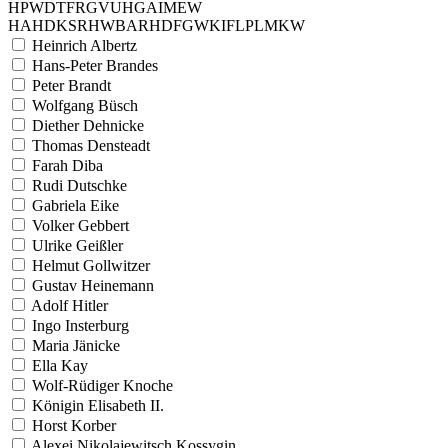
H
P
W
D
T
F
R
G
V
U
H
G
A
I
M
E
W
H
A
H
D
K
S
R
H
W
B
A
R
H
D
F
G
W
K
I
F
L
P
L
M
K
W
Heinrich Albertz
Hans-Peter Brandes
Peter Brandt
Wolfgang Büsch
Diether Dehnicke
Thomas Densteadt
Farah Diba
Rudi Dutschke
Gabriela Eike
Volker Gebbert
Ulrike Geißler
Helmut Gollwitzer
Gustav Heinemann
Adolf Hitler
Ingo Insterburg
Maria Jänicke
Ella Kay
Wolf-Rüdiger Knoche
Königin Elisabeth II.
Horst Korber
Alexei Nikolajewitsch Kossygin