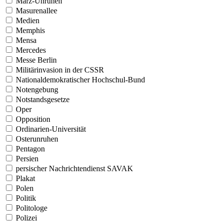
März-Unruhen
Masurenallee
Medien
Memphis
Mensa
Mercedes
Messe Berlin
Militärinvasion in der CSSR
Nationaldemokratischer Hochschul-Bund
Notengebung
Notstandsgesetze
Oper
Opposition
Ordinarien-Universität
Osterunruhen
Pentagon
Persien
persischer Nachrichtendienst SAVAK
Plakat
Polen
Politik
Politologe
Polizei