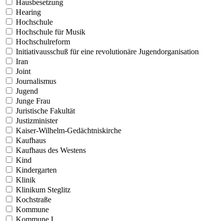
Hausbesetzung
Hearing
Hochschule
Hochschule für Musik
Hochschulreform
Initiativausschuß für eine revolutionäre Jugendorganisation
Iran
Joint
Journalismus
Jugend
Junge Frau
Juristische Fakultät
Justizminister
Kaiser-Wilhelm-Gedächtniskirche
Kaufhaus
Kaufhaus des Westens
Kind
Kindergarten
Klinik
Klinikum Steglitz
Kochstraße
Kommune
Kommune I