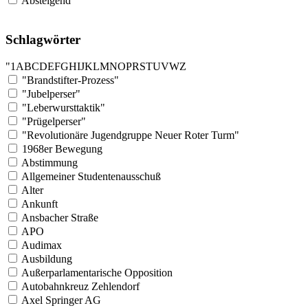
Absteigend
Schlagwörter
"
1
A
B
C
D
E
F
G
H
I
J
K
L
M
N
O
P
R
S
T
U
V
W
Z
"Brandstifter-Prozess"
"Jubelperser"
"Leberwursttaktik"
"Prügelperser"
"Revolutionäre Jugendgruppe Neuer Roter Turm"
1968er Bewegung
Abstimmung
Allgemeiner Studentenausschuß
Alter
Ankunft
Ansbacher Straße
APO
Audimax
Ausbildung
Außerparlamentarische Opposition
Autobahnkreuz Zehlendorf
Axel Springer AG