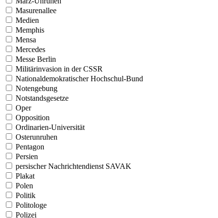
März-Unruhen
Masurenallee
Medien
Memphis
Mensa
Mercedes
Messe Berlin
Militärinvasion in der CSSR
Nationaldemokratischer Hochschul-Bund
Notengebung
Notstandsgesetze
Oper
Opposition
Ordinarien-Universität
Osterunruhen
Pentagon
Persien
persischer Nachrichtendienst SAVAK
Plakat
Polen
Politik
Politologe
Polizei