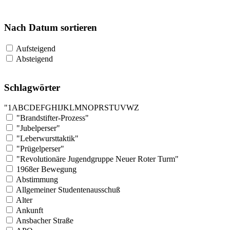
Nach Datum sortieren
Aufsteigend
Absteigend
Schlagwörter
"
1
A
B
C
D
E
F
G
H
I
J
K
L
M
N
O
P
R
S
T
U
V
W
Z
"Brandstifter-Prozess"
"Jubelperser"
"Leberwursttaktik"
"Prügelperser"
"Revolutionäre Jugendgruppe Neuer Roter Turm"
1968er Bewegung
Abstimmung
Allgemeiner Studentenausschuß
Alter
Ankunft
Ansbacher Straße