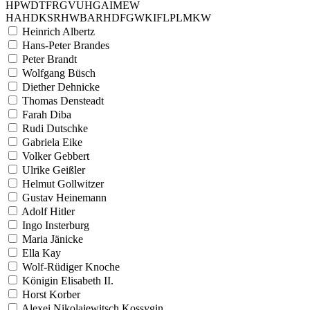
H
P
W
D
T
F
R
G
V
U
H
G
A
I
M
E
W
H
A
H
D
K
S
R
H
W
B
A
R
H
D
F
G
W
K
I
F
L
P
L
M
K
W
Heinrich Albertz
Hans-Peter Brandes
Peter Brandt
Wolfgang Büsch
Diether Dehnicke
Thomas Densteadt
Farah Diba
Rudi Dutschke
Gabriela Eike
Volker Gebbert
Ulrike Geißler
Helmut Gollwitzer
Gustav Heinemann
Adolf Hitler
Ingo Insterburg
Maria Jänicke
Ella Kay
Wolf-Rüdiger Knoche
Königin Elisabeth II.
Horst Korber
Alexei Nikolajewitsch Kossygin