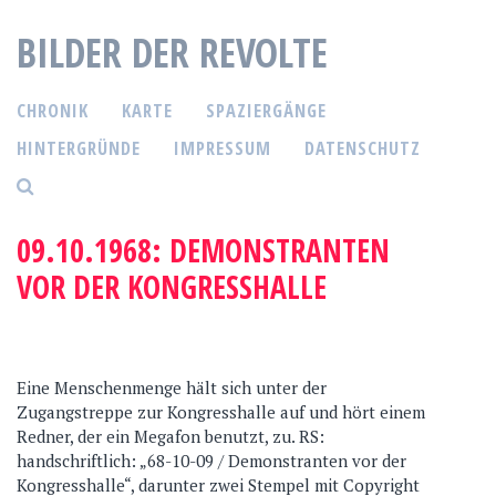
S
BILDER DER REVOLTE
p
r
i
CHRONIK
KARTE
SPAZIERGÄNGE
n
g
HINTERGRÜNDE
IMPRESSUM
DATENSCHUTZ
e
z
u
09.10.1968: DEMONSTRANTEN
m
VOR DER KONGRESSHALLE
I
n
h
a
l
Eine Menschenmenge hält sich unter der
t
Zugangstreppe zur Kongresshalle auf und hört einem
Redner, der ein Megafon benutzt, zu. RS:
handschriftlich: „68-10-09 / Demonstranten vor der
Kongresshalle“, darunter zwei Stempel mit Copyright