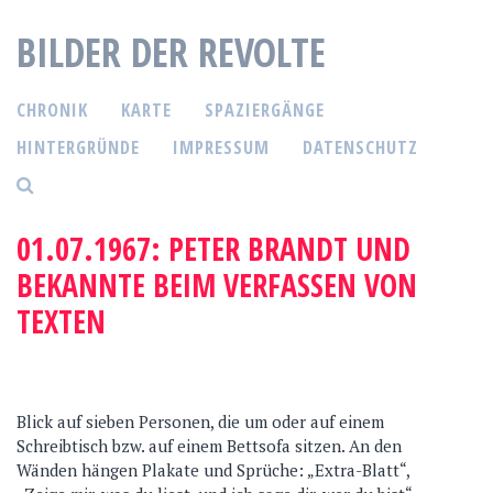
S
BILDER DER REVOLTE
p
r
i
CHRONIK
KARTE
SPAZIERGÄNGE
n
g
HINTERGRÜNDE
IMPRESSUM
DATENSCHUTZ
e
z
u
01.07.1967: PETER BRANDT UND
m
BEKANNTE BEIM VERFASSEN VON
I
n
TEXTEN
h
a
l
t
Blick auf sieben Personen, die um oder auf einem
Schreibtisch bzw. auf einem Bettsofa sitzen. An den
Wänden hängen Plakate und Sprüche: „Extra-Blatt“,