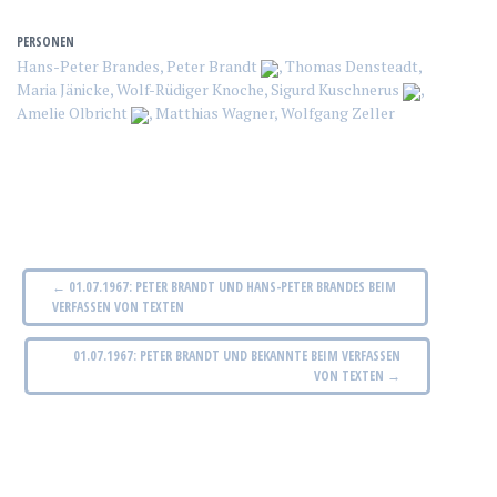
PERSONEN
Hans-Peter Brandes
,
Peter Brandt
,
Thomas Densteadt
,
Maria Jänicke
,
Wolf-Rüdiger Knoche
,
Sigurd Kuschnerus
,
Amelie Olbricht
,
Matthias Wagner
,
Wolfgang Zeller
B
←
01.07.1967: PETER BRANDT UND HANS-PETER BRANDES BEIM
VERFASSEN VON TEXTEN
e
01.07.1967: PETER BRANDT UND BEKANNTE BEIM VERFASSEN
i
VON TEXTEN
→
t
r