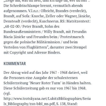
„Zeige mir, was du liest, und ich sage dir, wer du bist“.
Die Schreibtischlampe brennt, vermutlich abends
aufgenommen. V.l.n.r.: Olbricht, Brandes (verdeckt),
Brandt, auf Sofa: Knoche, Zeller oder Wagner, Jänicke,
Densteadt (verdeckt), Kuschnerus. RS: Matritzentext:
„68-02-00 / Peter Brandt, Sohn des
Bundesaußenministers / Willy Brandt, mit Freundin
Maria Jänicke und Freunden beim / Protestmarsch
gegen die polnische Militärmission / und beim
Verteilen von Flugblättern“, darunter zwei Stempel
mit Copyright und Adresse Binders.
KOMMENTAR
Der Abzug wird auf das Jahr 1967 - 1968 datiert, weil
die Personen eine Ausgabe der schulexternen
Schülerzeitung "Neuer Roter Turm" in Händen halten.
Diese Schülerzeitung gab es nur von 1967 bis 1968.
(vgl.
http://www.trotskyana.net/LubitzBibliographies/Seria
ls_Bibliography/zsn-bibl_ms.pdf, S. 138, Stand: