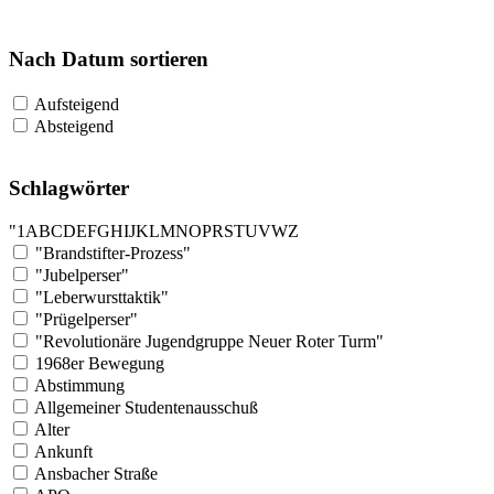
Nach Datum sortieren
Aufsteigend
Absteigend
Schlagwörter
"
1
A
B
C
D
E
F
G
H
I
J
K
L
M
N
O
P
R
S
T
U
V
W
Z
"Brandstifter-Prozess"
"Jubelperser"
"Leberwursttaktik"
"Prügelperser"
"Revolutionäre Jugendgruppe Neuer Roter Turm"
1968er Bewegung
Abstimmung
Allgemeiner Studentenausschuß
Alter
Ankunft
Ansbacher Straße