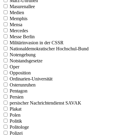
März-Unruhen
Masurenallee
Medien
Memphis
Mensa
Mercedes
Messe Berlin
Militärinvasion in der CSSR
Nationaldemokratischer Hochschul-Bund
Notengebung
Notstandsgesetze
Oper
Opposition
Ordinarien-Universität
Osterunruhen
Pentagon
Persien
persischer Nachrichtendienst SAVAK
Plakat
Polen
Politik
Politologe
Polizei