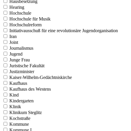
Hausbesetzung
Hearing
Hochschule
Hochschule für Musik
Hochschulreform
Initiativausschuß für eine revolutionäre Jugendorganisation
Iran
Joint
Journalismus
Jugend
Junge Frau
Juristische Fakultät
Justizminister
Kaiser-Wilhelm-Gedächtniskirche
Kaufhaus
Kaufhaus des Westens
Kind
Kindergarten
Klinik
Klinikum Steglitz
Kochstraße
Kommune
Kommune I