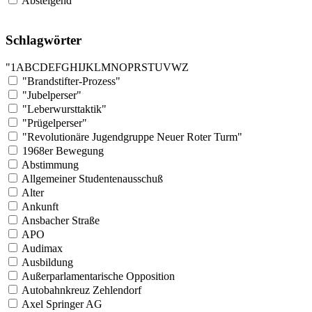
Absteigend
Schlagwörter
"
1
A
B
C
D
E
F
G
H
I
J
K
L
M
N
O
P
R
S
T
U
V
W
Z
"Brandstifter-Prozess"
"Jubelperser"
"Leberwursttaktik"
"Prügelperser"
"Revolutionäre Jugendgruppe Neuer Roter Turm"
1968er Bewegung
Abstimmung
Allgemeiner Studentenausschuß
Alter
Ankunft
Ansbacher Straße
APO
Audimax
Ausbildung
Außerparlamentarische Opposition
Autobahnkreuz Zehlendorf
Axel Springer AG