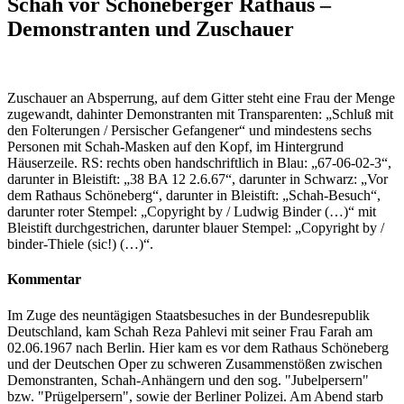
Schah vor Schöneberger Rathaus –
Demonstranten und Zuschauer
Zuschauer an Absperrung, auf dem Gitter steht eine Frau der Menge
zugewandt, dahinter Demonstranten mit Transparenten: „Schluß mit
den Folterungen / Persischer Gefangener“ und mindestens sechs
Personen mit Schah-Masken auf den Kopf, im Hintergrund
Häuserzeile. RS: rechts oben handschriftlich in Blau: „67-06-02-3“,
darunter in Bleistift: „38 BA 12 2.6.67“, darunter in Schwarz: „Vor
dem Rathaus Schöneberg“, darunter in Bleistift: „Schah-Besuch“,
darunter roter Stempel: „Copyright by / Ludwig Binder (…)“ mit
Bleistift durchgestrichen, darunter blauer Stempel: „Copyright by /
binder-Thiele (sic!) (…)“.
Kommentar
Im Zuge des neuntägigen Staatsbesuches in der Bundesrepublik
Deutschland, kam Schah Reza Pahlevi mit seiner Frau Farah am
02.06.1967 nach Berlin. Hier kam es vor dem Rathaus Schöneberg
und der Deutschen Oper zu schweren Zusammenstößen zwischen
Demonstranten, Schah-Anhängern und den sog. "Jubelpersern"
bzw. "Prügelpersern", sowie der Berliner Polizei. Am Abend starb