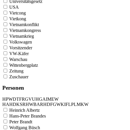
Universitätsgesetz
USA
Vietcong
Vietkong
Vietnamkonflikt
Vietnamkongress
Vietnamkrieg
Volkswagen
Vorsitzender
VW-Käfer
Warschau
Wittenbergplatz
Zeitung
Zuschauer
Personen
H
P
W
D
T
F
R
G
V
U
H
G
A
I
M
E
W
H
A
H
D
K
S
R
H
W
B
A
R
H
D
F
G
W
K
I
F
L
P
L
M
K
W
Heinrich Albertz
Hans-Peter Brandes
Peter Brandt
Wolfgang Büsch