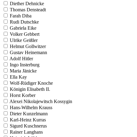
Diether Dehnicke
Thomas Densteadt
Farah Diba
Rudi Dutschke
Gabriela Eike
Volker Gebbert
Ulrike Geißler
Helmut Gollwitzer
Gustav Heinemann
Adolf Hitler
Ingo Insterburg
Maria Jänicke
Ella Kay
Wolf-Rüdiger Knoche
Königin Elisabeth II.
Horst Korber
Alexei Nikolajewitsch Kossygin
Hans-Wilhelm Krauss
Dieter Kunzelmann
Karl-Heinz Kurras
Sigurd Kuschnerus
Rainer Langhans