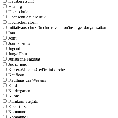
Hausbesetzung
Hearing
Hochschule
Hochschule für Musik
Hochschulreform
Initiativausschuß für eine revolutionäre Jugendorganisation
Iran
Joint
Journalismus
Jugend
Junge Frau
Juristische Fakultät
Justizminister
Kaiser-Wilhelm-Gedächtniskirche
Kaufhaus
Kaufhaus des Westens
Kind
Kindergarten
Klinik
Klinikum Steglitz
Kochstraße
Kommune
Kommune I