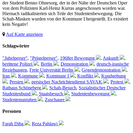
der Student Benno Ohnesorg, der in der Nähe der Deutschen Oper
von dem Polizisten Karl-Heinz Kurras angeschossen worden war.
Hiernach radikalisierten sich Teile der Studentenbewegung. Die
Schah-Masken wurden von der Kommune I hergestellt. Es existiert
kein Negativ!
Auf Karte anzeigen
Schlagwörter
"Jubelperser"
,
"Prügelperser"
,
1968er Bewegung
,
Ankunft
,
berittene Polizei
,
Berlin
,
Demonstration
,
deutsch-iranische
Beziehungen
,
Freie Universität Berlin
,
Gegendemonstration
,
Iran
,
Kommune
,
Kommune I
,
Konflikt
,
Kundgebung
,
Persien
,
persischer Nachrichtendienst SAVAK
,
Protest
,
Rathaus Schöneberg
,
Schah-Besuch
,
Sozialistischer Deutscher
Studentenbund
,
Staatsbesuch
,
Studentenbewegung
,
Studentenunruhen
,
Zuschauer
Personen
Farah Diba
,
Reza Pahlawi