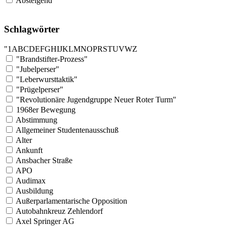
Absteigend
Schlagwörter
"
1
A
B
C
D
E
F
G
H
I
J
K
L
M
N
O
P
R
S
T
U
V
W
Z
"Brandstifter-Prozess"
"Jubelperser"
"Leberwursttaktik"
"Prügelperser"
"Revolutionäre Jugendgruppe Neuer Roter Turm"
1968er Bewegung
Abstimmung
Allgemeiner Studentenausschuß
Alter
Ankunft
Ansbacher Straße
APO
Audimax
Ausbildung
Außerparlamentarische Opposition
Autobahnkreuz Zehlendorf
Axel Springer AG