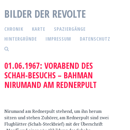
S
BILDER DER REVOLTE
p
r
i
CHRONIK
KARTE
SPAZIERGÄNGE
n
g
HINTERGRÜNDE
IMPRESSUM
DATENSCHUTZ
e
z
u
01.06.1967: VORABEND DES
m
SCHAH-BESUCHS – BAHMAN
I
n
NIRUMAND AM REDNERPULT
h
a
l
t
Nirumand am Rednerpult stehend, um ihn herum
sitzen und stehen Zuhörer, am Rednerpult sind zwei
Flugblätter (Schah-Steckbrief) mit der Überschrift