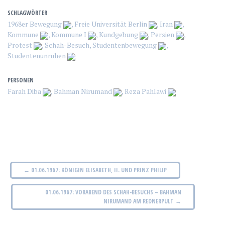
SCHLAGWÖRTER
1968er Bewegung
,
Freie Universität Berlin
,
Iran
,
Kommune
,
Kommune I
,
Kundgebung
,
Persien
,
Protest
,
Schah-Besuch
,
Studentenbewegung
,
Studentenunruhen
PERSONEN
Farah Diba
,
Bahman Nirumand
,
Reza Pahlawi
B
←
01.06.1967: KÖNIGIN ELISABETH, II. UND PRINZ PHILIP
e
01.06.1967: VORABEND DES SCHAH-BESUCHS – BAHMAN
NIRUMAND AM REDNERPULT
→
i