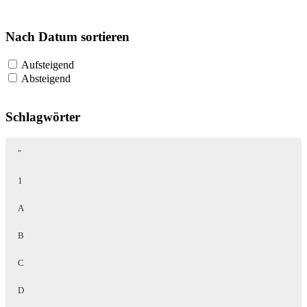
Nach Datum sortieren
Aufsteigend
Absteigend
Schlagwörter
"
1
A
B
C
D