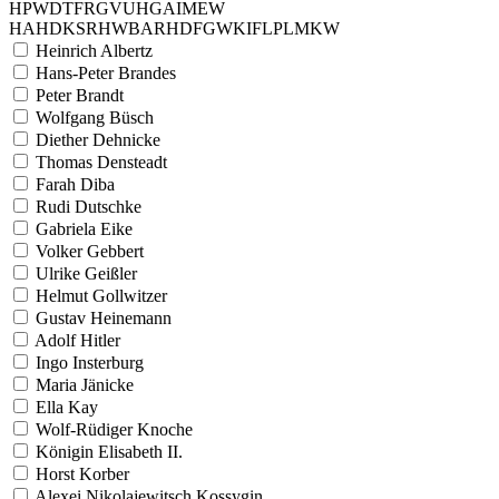
H
P
W
D
T
F
R
G
V
U
H
G
A
I
M
E
W
H
A
H
D
K
S
R
H
W
B
A
R
H
D
F
G
W
K
I
F
L
P
L
M
K
W
Heinrich Albertz
Hans-Peter Brandes
Peter Brandt
Wolfgang Büsch
Diether Dehnicke
Thomas Densteadt
Farah Diba
Rudi Dutschke
Gabriela Eike
Volker Gebbert
Ulrike Geißler
Helmut Gollwitzer
Gustav Heinemann
Adolf Hitler
Ingo Insterburg
Maria Jänicke
Ella Kay
Wolf-Rüdiger Knoche
Königin Elisabeth II.
Horst Korber
Alexei Nikolajewitsch Kossygin