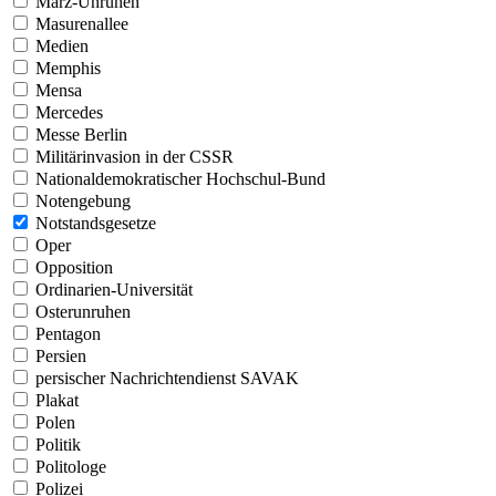
März-Unruhen
Masurenallee
Medien
Memphis
Mensa
Mercedes
Messe Berlin
Militärinvasion in der CSSR
Nationaldemokratischer Hochschul-Bund
Notengebung
Notstandsgesetze
Oper
Opposition
Ordinarien-Universität
Osterunruhen
Pentagon
Persien
persischer Nachrichtendienst SAVAK
Plakat
Polen
Politik
Politologe
Polizei