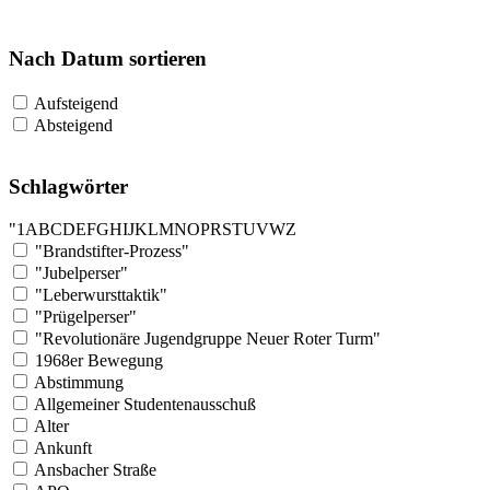
Nach Datum sortieren
Aufsteigend
Absteigend
Schlagwörter
"
1
A
B
C
D
E
F
G
H
I
J
K
L
M
N
O
P
R
S
T
U
V
W
Z
"Brandstifter-Prozess"
"Jubelperser"
"Leberwursttaktik"
"Prügelperser"
"Revolutionäre Jugendgruppe Neuer Roter Turm"
1968er Bewegung
Abstimmung
Allgemeiner Studentenausschuß
Alter
Ankunft
Ansbacher Straße