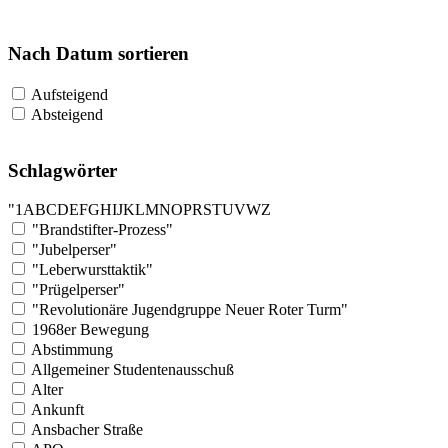
Nach Datum sortieren
Aufsteigend
Absteigend
Schlagwörter
"
1
A
B
C
D
E
F
G
H
I
J
K
L
M
N
O
P
R
S
T
U
V
W
Z
"Brandstifter-Prozess"
"Jubelperser"
"Leberwursttaktik"
"Prügelperser"
"Revolutionäre Jugendgruppe Neuer Roter Turm"
1968er Bewegung
Abstimmung
Allgemeiner Studentenausschuß
Alter
Ankunft
Ansbacher Straße