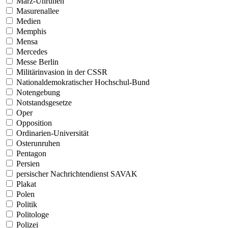
März-Unruhen
Masurenallee
Medien
Memphis
Mensa
Mercedes
Messe Berlin
Militärinvasion in der CSSR
Nationaldemokratischer Hochschul-Bund
Notengebung
Notstandsgesetze
Oper
Opposition
Ordinarien-Universität
Osterunruhen
Pentagon
Persien
persischer Nachrichtendienst SAVAK
Plakat
Polen
Politik
Politologe
Polizei