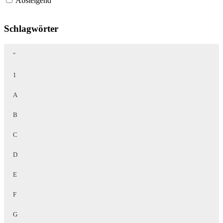
Absteigend
Schlagwörter
"
1
A
B
C
D
E
F
G